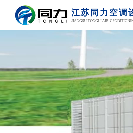
江苏同力空调
JIANGSU TONGLI AIR-CPNDITIONI