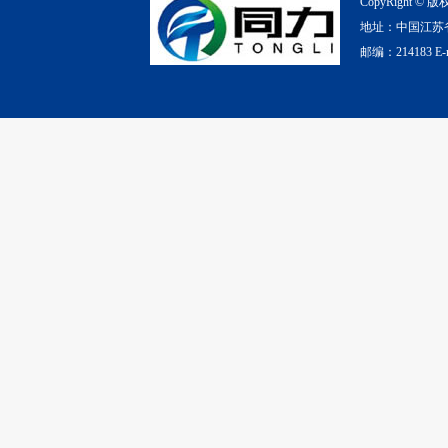
CopyRight 
地址：中国江苏省无锡市
邮编：214183 E-ma