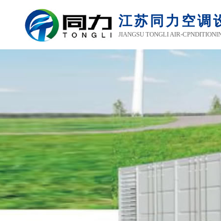
江苏同力空调
JIANGSU TONGLI AIR-CPNDITIONI